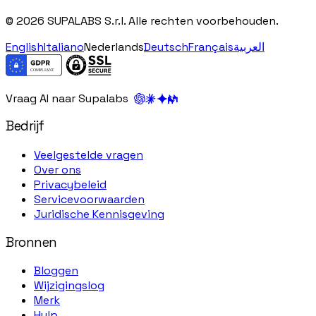
© 2026 SUPALABS S.r.l. Alle rechten voorbehouden.
English
Italiano
Nederlands
Deutsch
Français
العربية
Vraag AI naar Supalabs
Bedrijf
Veelgestelde vragen
Over ons
Privacybeleid
Servicevoorwaarden
Juridische Kennisgeving
Bronnen
Bloggen
Wijzigingslog
Merk
Hulp