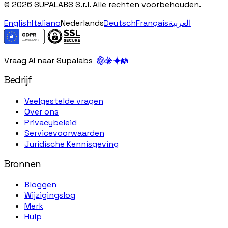
© 2026 SUPALABS S.r.l. Alle rechten voorbehouden.
English
Italiano
Nederlands
Deutsch
Français
العربية
Vraag AI naar Supalabs
Bedrijf
Veelgestelde vragen
Over ons
Privacybeleid
Servicevoorwaarden
Juridische Kennisgeving
Bronnen
Bloggen
Wijzigingslog
Merk
Hulp