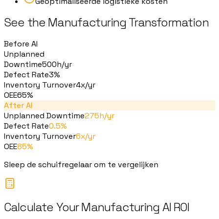
Geoptimaliseerde logistieke kosten
See the Manufacturing Transformation
Before AI
Unplanned
Downtime
500h/yr
Defect Rate
3%
Inventory Turnover
4x/yr
OEE
65%
After AI
Unplanned Downtime
275h/yr
Defect Rate
0.5%
Inventory Turnover
6x/yr
OEE
85%
Sleep de schuifregelaar om te vergelijken
Calculate Your Manufacturing AI ROI