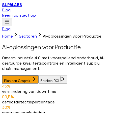
SUPALABS
Blog
Neem contact op
Blog
Home
Sectoren
AI-oplossingen voor Productie
AI-oplossingen voor Productie
Omarm Industrie 4.0 met voorspellend onderhoud, AI-
gestuurde kwaliteitscontrole en intelligent supply
chain management.
Plan een Gesprek
Bereken ROI
45%
vermindering van downtime
99,5%
defectdetectiepercentage
30%
voorraadvermindering