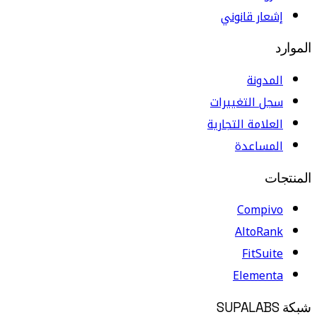
إشعار قانوني
الموارد
المدونة
سجل التغييرات
العلامة التجارية
المساعدة
المنتجات
Compivo
AltoRank
FitSuite
Elementa
شبكة SUPALABS