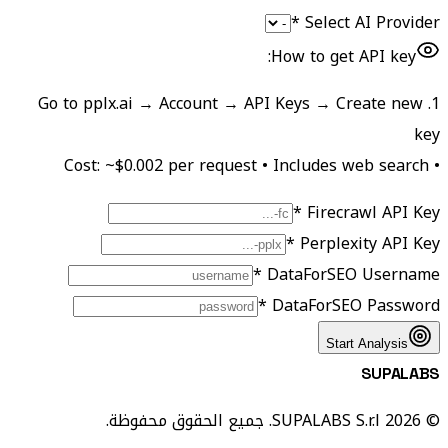
Select AI Provider *
How to get API key:
1. Go to pplx.ai → Account → API Keys → Create new
key
• Cost: ~$0.002 per request • Includes web search
Firecrawl API Key *
Perplexity API Key *
DataForSEO Username *
DataForSEO Password *
Start Analysis
SUPALABS
© 2026 SUPALABS S.r.l. جميع الحقوق محفوظة.