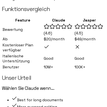
Funktionsvergleich
Feature
Claude
Jasper
Bewertung
(
4.6
)
(
4.5
)
Ab
$20/month
$49/month
Kostenloser Plan
verfügbar
Italienische
Good
Good
Unterstützung
Benutzer
10M+
100K+
Unser Urteil
Wählen Sie
Claude
wenn
...
Best for long documents
More nuanced writing