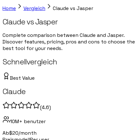
Home
Vergleich
Claude
vs
Jasper
Claude
vs
Jasper
Complete comparison between Claude and Jasper.
Discover features, pricing, pros and cons to choose the
best tool for your needs.
Schnellvergleich
Best Value
Claude
(
4.6
)
10M+
benutzer
Ab
$20/month
Preismodell
Per user