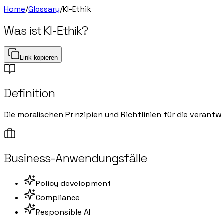
Home
/
Glossary
/
KI-Ethik
Was ist
KI-Ethik
?
Link kopieren
Definition
Die moralischen Prinzipien und Richtlinien für die veran
Business-Anwendungsfälle
Policy development
Compliance
Responsible AI