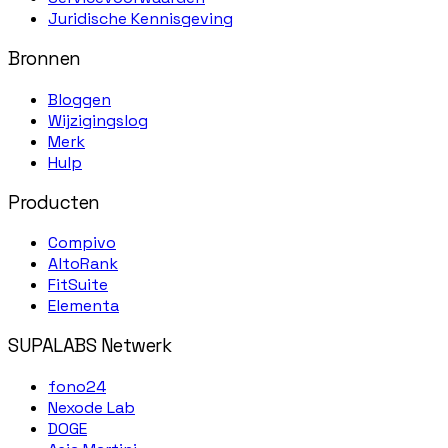
Juridische Kennisgeving
Bronnen
Bloggen
Wijzigingslog
Merk
Hulp
Producten
Compivo
AltoRank
FitSuite
Elementa
SUPALABS Netwerk
fono24
Nexode Lab
DOGE