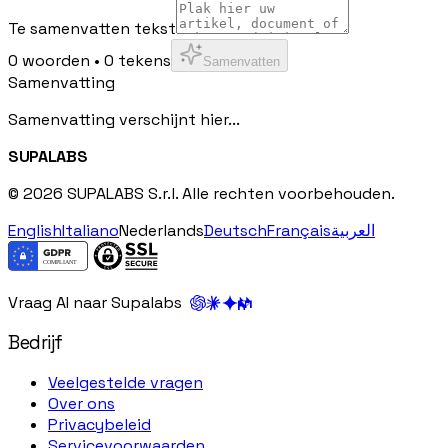
Te samenvatten tekst
0
woorden
•
0
tekens
Samenvatten
Samenvatting
Samenvatting verschijnt hier...
SUPALABS
© 2026 SUPALABS S.r.l. Alle rechten voorbehouden.
English
Italiano
Nederlands
Deutsch
Français
العربية
Vraag AI naar Supalabs
Bedrijf
Veelgestelde vragen
Over ons
Privacybeleid
Servicevoorwaarden