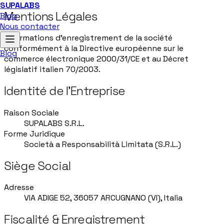
SUPALABS
Mentions Légales
Blog
Nous contacter
Informations d'enregistrement de la société
conformément à la Directive européenne sur le
Blog
commerce électronique 2000/31/CE et au Décret
législatif italien 70/2003.
Identité de l'Entreprise
Raison Sociale
SUPALABS S.R.L.
Forme Juridique
Società a Responsabilità Limitata (S.R.L.)
Siège Social
Adresse
VIA ADIGE 52, 36057 ARCUGNANO (VI), Italia
Fiscalité & Enregistrement