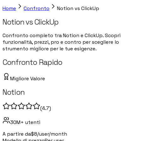
Home
Confronto
Notion
vs
ClickUp
Notion
vs
ClickUp
Confronto completo tra Notion e ClickUp. Scopri
funzionalità, prezzi, pro e contro per scegliere lo
strumento migliore per le tue esigenze.
Confronto Rapido
Migliore Valore
Notion
(
4.7
)
30M+
utenti
A partire da
$8/user/month
Modello di prezzo
Per user