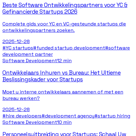
Beste Software Ontwikkelingspartners voor YC &
Gefinancierde Startups 2026
Complete gids voor YC en VC-gesteunde startups die
ontwikkelingspartners zoeken.
2025-12-28
#
YC startups
#
funded startup development
#
software
development partner
Software Development
12 min
Ontwikkelaars Inhuren vs Bureau: Het Ultieme
Beslissingskader voor Startups
Moet u interne ontwikkelaars aannemen of met een
bureau werken?
2025-12-28
#
hire developers
#
development agency
#
startup hiring
Software Development
10 min
Personeelsuitbreiding voor Startups: Schaal Uw