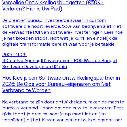
Verspilde Ontwikkelingsbudgetten (€50K+
Verloren? Hier is Uw Pad)
Je creatief bureau investeerde zwaar in custom
software die nooit leverde. 53% van bedrijven ziet niet
de verwachte ROI van software-investeringen. Leer hoe
je het bloeden stopt, redt wat je kunt, en eindelijk de
digitale transformatie bereikt waarvoor je betaalde.
2025-11-29
#
Creative Agency
#
Development ROI
#
Wasted Budget
Software Development
12 min
Hoe Kies je een Software Ontwikkelingspartner in
2026: De Gids voor Bureau-eigenaren om Niet
Verbrand te Worden
Na verbrand te zijn door ontwikkelaars, raken de meeste
bureaus verlamd - bang om opnieuw te investeren. Deze
gids toont je precies waar je op moet letten (en
vermijden) bij het kiezen van een ontwikkelingspartner.