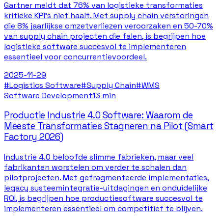
Gartner meldt dat 76% van logistieke transformaties
kritieke KPI's niet haalt. Met supply chain verstoringen
die 8% jaarlijkse omzetverliezen veroorzaken en 50-70%
van supply chain projecten die falen, is begrijpen hoe
logistieke software succesvol te implementeren
essentieel voor concurrentievoordeel.
2025-11-29
#
Logistics Software
#
Supply Chain
#
WMS
Software Development
13 min
Productie Industrie 4.0 Software: Waarom de
Meeste Transformaties Stagneren na Pilot (Smart
Factory 2026)
Industrie 4.0 beloofde slimme fabrieken, maar veel
fabrikanten worstelen om verder te schalen dan
pilotprojecten. Met gefragmenteerde implementaties,
legacy systeemintegratie-uitdagingen en onduidelijke
ROI, is begrijpen hoe productiesoftware succesvol te
implementeren essentieel om competitief te blijven.