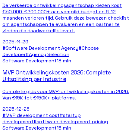
De verkeerde ontwikkelingsagentschap kiezen kost
€50.000-€200.000+ aan verspild budget en 6-12
maanden verloren tijd. Gebruik deze bewezen checklist
om agentschappen te evalueren en een partner te
vinden die daadwerkelijk levert.
2025-11-29
#
Software Development Agency
#
Choose
Developer
#
Agency Selection
Software Development
18 min
MVP Ontwikkelingskosten 2026: Complete
Uitsplitsing per Industrie
Complete gids voor MVP-ontwikkelingskosten in 2026.
Van €15K tot €150K+ platforms.
2025-12-28
#
MVP development cost
#
startup
development
#
software development pricing
Software Development
15 min