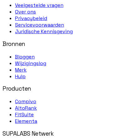
Veelgestelde vragen
Over ons
Privacybeleid
Servicevoorwaarden
Juridische Kennisgeving
Bronnen
Bloggen
Wijzigingslog
Merk
Hulp
Producten
Compivo
AltoRank
FitSuite
Elementa
SUPALABS Netwerk