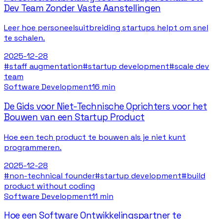
Dev Team Zonder Vaste Aanstellingen
Leer hoe personeelsuitbreiding startups helpt om snel
te schalen.
2025-12-28
#
staff augmentation
#
startup development
#
scale dev
team
Software Development
16 min
De Gids voor Niet-Technische Oprichters voor het
Bouwen van een Startup Product
Hoe een tech product te bouwen als je niet kunt
programmeren.
2025-12-28
#
non-technical founder
#
startup development
#
build
product without coding
Software Development
11 min
Hoe een Software Ontwikkelingspartner te