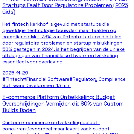
Startups Faalt Door Regulatoire Problemen (2025
Gids)
Het fintech kerkhof is gevuld met startups die
geweldige technologie bouwden maar faalden op
compliance. Met 73% van fintech startups die falen
door regulatoire problemen en startup mislukkingen
58% gestegen in 2024, is het begrijpen van de unieke
uitdagingen van financiële software-ontwikkeling
essentieel voor overleving.
2025-11-29
#
Fintech
#
Financial Software
#
Regulatory Compliance
Software Development
13 min
E-commerce Platform Ontwikkeling: Budget
Overschrijdingen Vermijden die 80% van Custom
Builds Doden
Custom e-commerce ontwikkeling belooft
concurrentievoordeel maar levert vaak budget