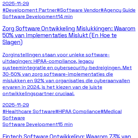
2025-11-29
#
Development Partner
#
Software Vendor
#
Agency Guide
Software Development
14 min
Zorg Software Ontwikkeling Mislukkingen: Waarom
50% van Implementaties Mislukt (En Hoe te
Slagen)
Zorginstellingen staan voor unieke software-
uitdagingen: HIPAA-compliance, legacy
systeemintegratie en cybersecurity-bedreigingen. Met
30-50% van zorg software-implementaties die
mislukken en 92% van organisaties die cyberaanvallen
ervaren in 2024, is het kiezen van de juiste
ontwikkelingspartner cruciaal.
2025-11-29
#
Healthcare Software
#
HIPAA Compliance
#
Medical
Software
Software Development
15 min
Fintech Software Ontwikkeling: Waarom 73% van