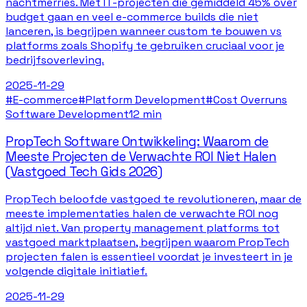
nachtmerries. Met IT-projecten die gemiddeld 45% over
budget gaan en veel e-commerce builds die niet
lanceren, is begrijpen wanneer custom te bouwen vs
platforms zoals Shopify te gebruiken cruciaal voor je
bedrijfsoverleving.
2025-11-29
#
E-commerce
#
Platform Development
#
Cost Overruns
Software Development
12 min
PropTech Software Ontwikkeling: Waarom de
Meeste Projecten de Verwachte ROI Niet Halen
(Vastgoed Tech Gids 2026)
PropTech beloofde vastgoed te revolutioneren, maar de
meeste implementaties halen de verwachte ROI nog
altijd niet. Van property management platforms tot
vastgoed marktplaatsen, begrijpen waarom PropTech
projecten falen is essentieel voordat je investeert in je
volgende digitale initiatief.
2025-11-29