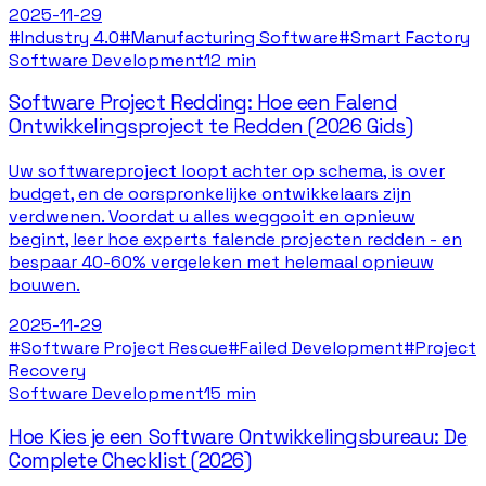
2025-11-29
#
Industry 4.0
#
Manufacturing Software
#
Smart Factory
Software Development
12 min
Software Project Redding: Hoe een Falend
Ontwikkelingsproject te Redden (2026 Gids)
Uw softwareproject loopt achter op schema, is over
budget, en de oorspronkelijke ontwikkelaars zijn
verdwenen. Voordat u alles weggooit en opnieuw
begint, leer hoe experts falende projecten redden - en
bespaar 40-60% vergeleken met helemaal opnieuw
bouwen.
2025-11-29
#
Software Project Rescue
#
Failed Development
#
Project
Recovery
Software Development
15 min
Hoe Kies je een Software Ontwikkelingsbureau: De
Complete Checklist (2026)