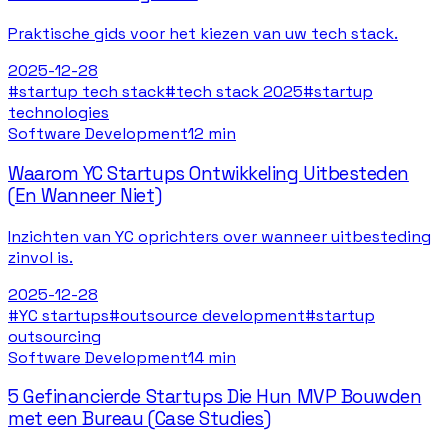
Praktische gids voor het kiezen van uw tech stack.
2025-12-28
#
startup tech stack
#
tech stack 2025
#
startup
technologies
Software Development
12 min
Waarom YC Startups Ontwikkeling Uitbesteden
(En Wanneer Niet)
Inzichten van YC oprichters over wanneer uitbesteding
zinvol is.
2025-12-28
#
YC startups
#
outsource development
#
startup
outsourcing
Software Development
14 min
5 Gefinancierde Startups Die Hun MVP Bouwden
met een Bureau (Case Studies)