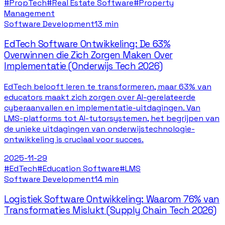
#
PropTech
#
Real Estate Software
#
Property
Management
Software Development
13 min
EdTech Software Ontwikkeling: De 63%
Overwinnen die Zich Zorgen Maken Over
Implementatie (Onderwijs Tech 2026)
EdTech belooft leren te transformeren, maar 63% van
educators maakt zich zorgen over AI-gerelateerde
cyberaanvallen en implementatie-uitdagingen. Van
LMS-platforms tot AI-tutorsystemen, het begrijpen van
de unieke uitdagingen van onderwijstechnologie-
ontwikkeling is cruciaal voor succes.
2025-11-29
#
EdTech
#
Education Software
#
LMS
Software Development
14 min
Logistiek Software Ontwikkeling: Waarom 76% van
Transformaties Mislukt (Supply Chain Tech 2026)