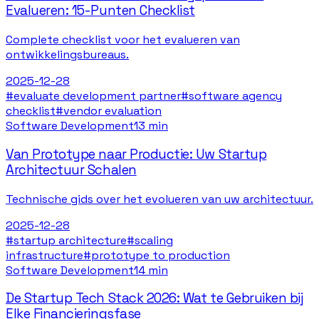
Evalueren: 15-Punten Checklist
Complete checklist voor het evalueren van
ontwikkelingsbureaus.
2025-12-28
#
evaluate development partner
#
software agency
checklist
#
vendor evaluation
Software Development
13 min
Van Prototype naar Productie: Uw Startup
Architectuur Schalen
Technische gids over het evolueren van uw architectuur.
2025-12-28
#
startup architecture
#
scaling
infrastructure
#
prototype to production
Software Development
14 min
De Startup Tech Stack 2026: Wat te Gebruiken bij
Elke Financieringsfase