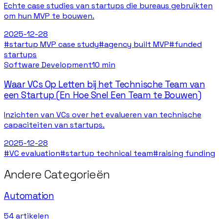
Echte case studies van startups die bureaus gebruikten
om hun MVP te bouwen.
2025-12-28
#
startup MVP case study
#
agency built MVP
#
funded
startups
Software Development
10 min
Waar VCs Op Letten bij het Technische Team van
een Startup (En Hoe Snel Een Team te Bouwen)
Inzichten van VCs over het evalueren van technische
capaciteiten van startups.
2025-12-28
#
VC evaluation
#
startup technical team
#
raising funding
Andere Categorieën
Automation
54
artikelen