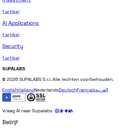
1
artikel
AI Applications
1
artikel
Security
1
artikel
SUPALABS
© 2026 SUPALABS S.r.l. Alle rechten voorbehouden.
English
Italiano
Nederlands
Deutsch
Français
العربية
Vraag AI naar Supalabs
Bedrijf